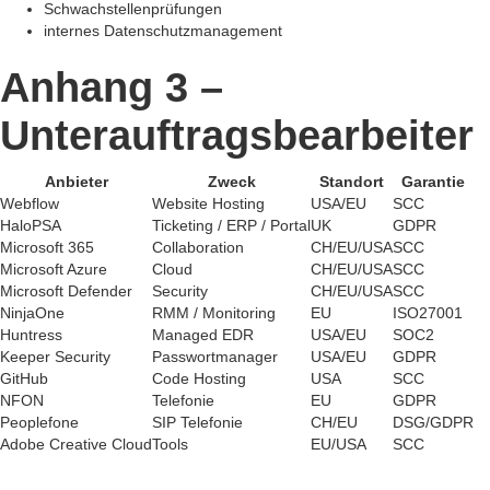
Schwachstellenprüfungen
internes Datenschutzmanagement
Anhang 3 –
Unterauftragsbearbeiter
Anbieter
Zweck
Standort
Garantie
Webflow
Website Hosting
USA/EU
SCC
HaloPSA
Ticketing / ERP / Portal
UK
GDPR
Microsoft 365
Collaboration
CH/EU/USA
SCC
Microsoft Azure
Cloud
CH/EU/USA
SCC
Microsoft Defender
Security
CH/EU/USA
SCC
NinjaOne
RMM / Monitoring
EU
ISO27001
Huntress
Managed EDR
USA/EU
SOC2
Keeper Security
Passwortmanager
USA/EU
GDPR
GitHub
Code Hosting
USA
SCC
NFON
Telefonie
EU
GDPR
Peoplefone
SIP Telefonie
CH/EU
DSG/GDPR
Adobe Creative Cloud
Tools
EU/USA
SCC